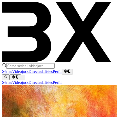
Sèries
Videojocs
Directes
Llistes
Perfil
Sèries
Videojocs
Directes
Llistes
Perfil