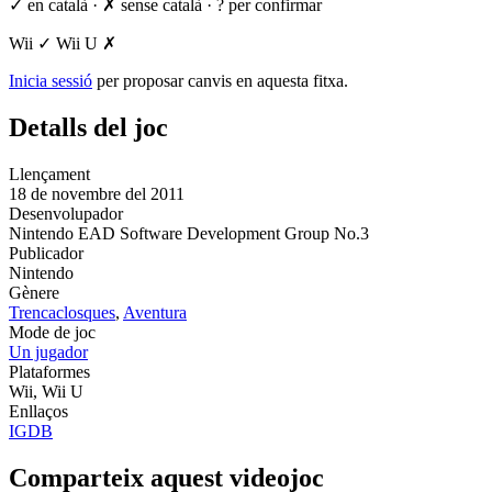
✓ en català
·
✗ sense català
·
? per confirmar
Wii
✓
Wii U
✗
Inicia sessió
per proposar canvis en aquesta fitxa.
Detalls del joc
Llençament
18 de novembre del 2011
Desenvolupador
Nintendo EAD Software Development Group No.3
Publicador
Nintendo
Gènere
Trencaclosques
,
Aventura
Mode de joc
Un jugador
Plataformes
Wii, Wii U
Enllaços
IGDB
Comparteix aquest videojoc