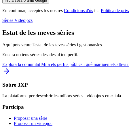
Inicia sessió amb Google
En continuar, acceptes les nostres
Condicions d'ús
i la
Política de priv
Sèries
Videojocs
Estat de les meves sèries
Aquí pots veure l'estat de les teves sèries i gestionar-les.
Encara no tens sèries desades al teu perfil.
Explora la comunitat
Mira els perfils públics i què marquen els altres 
Sobre 3XP
La plataforma per descobrir les millors sèries i videojocs en català.
Participa
Proposar una sèrie
Proposar un videojoc