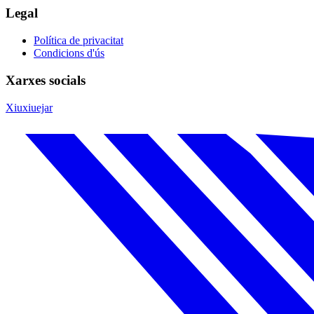
Legal
Política de privacitat
Condicions d'ús
Xarxes socials
Xiuxiuejar