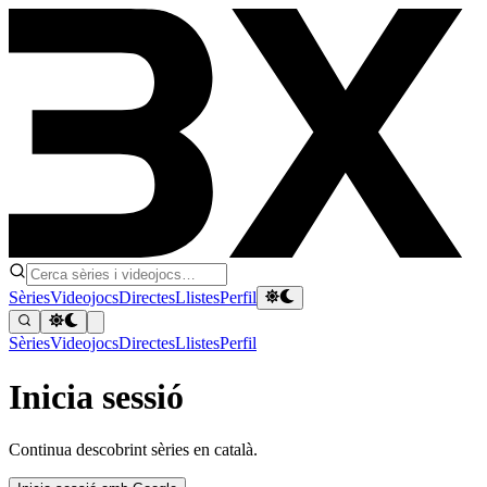
Sèries
Videojocs
Directes
Llistes
Perfil
Sèries
Videojocs
Directes
Llistes
Perfil
Inicia sessió
Continua descobrint sèries en català.