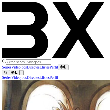
Sèries
Videojocs
Directes
Llistes
Perfil
Sèries
Videojocs
Directes
Llistes
Perfil