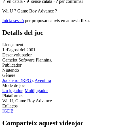
✓ en català
·
✗ sense català
·
? per confirmar
Wii U
?
Game Boy Advance
?
Inicia sessió
per proposar canvis en aquesta fitxa.
Detalls del joc
Llençament
1 d’agost del 2001
Desenvolupador
Camelot Software Planning
Publicador
Nintendo
Gènere
Joc de rol (RPG)
,
Aventura
Mode de joc
Un jugador
,
Multijugador
Plataformes
Wii U, Game Boy Advance
Enllaços
IGDB
Comparteix aquest videojoc