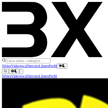
Sèries
Videojocs
Directes
Llistes
Perfil
Sèries
Videojocs
Directes
Llistes
Perfil