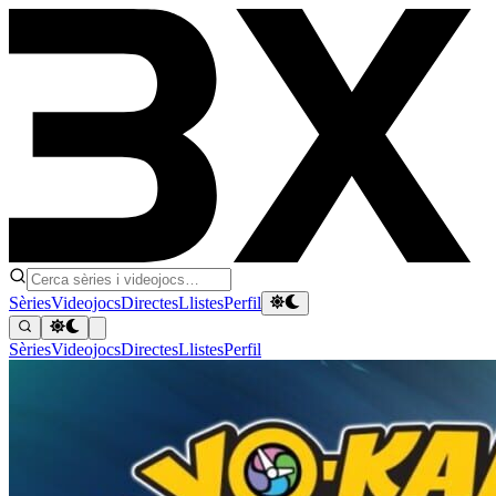
Sèries
Videojocs
Directes
Llistes
Perfil
Sèries
Videojocs
Directes
Llistes
Perfil