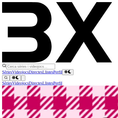
Sèries
Videojocs
Directes
Llistes
Perfil
Sèries
Videojocs
Directes
Llistes
Perfil