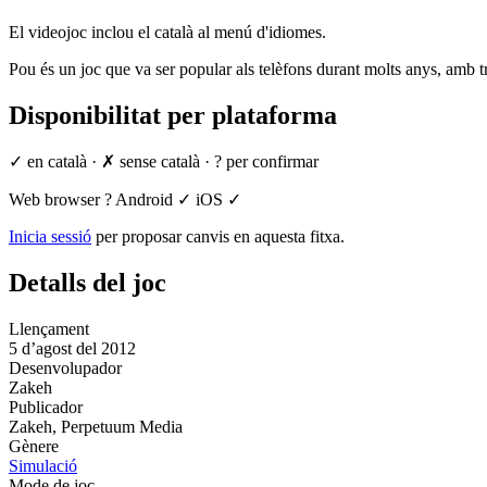
El videojoc inclou el català al menú d'idiomes.
Pou és un joc que va ser popular als telèfons durant molts anys, amb tr
Disponibilitat per plataforma
✓ en català
·
✗ sense català
·
? per confirmar
Web browser
?
Android
✓
iOS
✓
Inicia sessió
per proposar canvis en aquesta fitxa.
Detalls del joc
Llençament
5 d’agost del 2012
Desenvolupador
Zakeh
Publicador
Zakeh, Perpetuum Media
Gènere
Simulació
Mode de joc