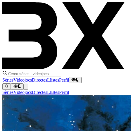
Sèries
Videojocs
Directes
Llistes
Perfil
Sèries
Videojocs
Directes
Llistes
Perfil