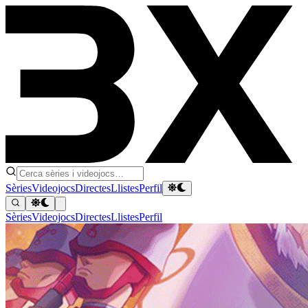
Sèries
Videojocs
Directes
Llistes
Perfil
Sèries
Videojocs
Directes
Llistes
Perfil