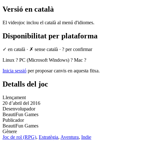
Versió en català
El videojoc inclou el català al menú d'idiomes.
Disponibilitat per plataforma
✓ en català
·
✗ sense català
·
? per confirmar
Linux
?
PC (Microsoft Windows)
?
Mac
?
Inicia sessió
per proposar canvis en aquesta fitxa.
Detalls del joc
Llençament
20 d’abril del 2016
Desenvolupador
BeautiFun Games
Publicador
BeautiFun Games
Gènere
Joc de rol (RPG)
,
Estratègia
,
Aventura
,
Indie