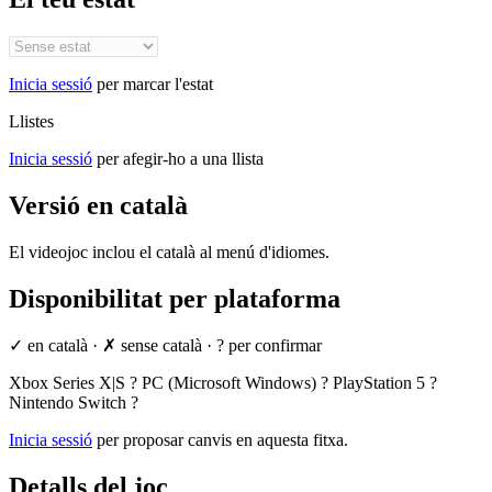
Inicia sessió
per marcar l'estat
Llistes
Inicia sessió
per afegir-ho a una llista
Versió en català
El videojoc inclou el català al menú d'idiomes.
Disponibilitat per plataforma
✓ en català
·
✗ sense català
·
? per confirmar
Xbox Series X|S
?
PC (Microsoft Windows)
?
PlayStation 5
?
Nintendo Switch
?
Inicia sessió
per proposar canvis en aquesta fitxa.
Detalls del joc