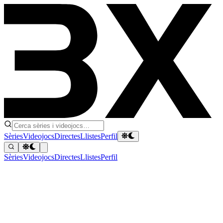
Sèries
Videojocs
Directes
Llistes
Perfil
Sèries
Videojocs
Directes
Llistes
Perfil