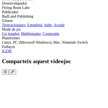
Desenvolupador
Flying Beast Labs
Publicador
BadLand Publishing
Gènere
Trencaclosques
,
Estratègia
,
Indie
,
Arcade
Mode de joc
Un jugador
,
Multijugador
,
Cooperatiu
Plataformes
Linux, PC (Microsoft Windows), Mac, Nintendo Switch
Enllaços
IGDB
Comparteix aquest videojoc