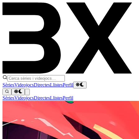
Sèries
Videojocs
Directes
Llistes
Perfil
Sèries
Videojocs
Directes
Llistes
Perfil