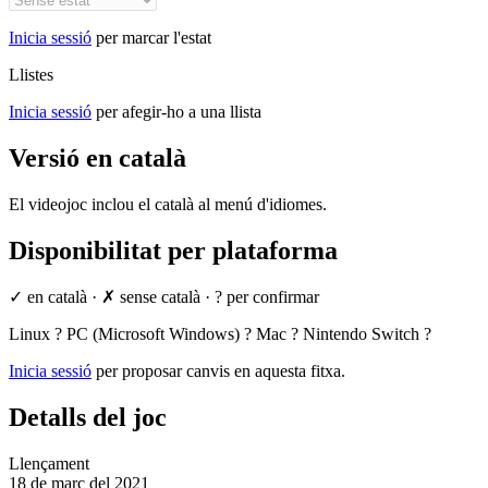
Inicia sessió
per marcar l'estat
Llistes
Inicia sessió
per afegir-ho a una llista
Versió en català
El videojoc inclou el català al menú d'idiomes.
Disponibilitat per plataforma
✓ en català
·
✗ sense català
·
? per confirmar
Linux
?
PC (Microsoft Windows)
?
Mac
?
Nintendo Switch
?
Inicia sessió
per proposar canvis en aquesta fitxa.
Detalls del joc
Llençament
18 de març del 2021