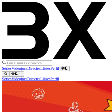
Sèries
Videojocs
Directes
Llistes
Perfil
Sèries
Videojocs
Directes
Llistes
Perfil