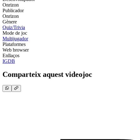
Onrizon
Publicador
Onrizon
Gènere
Quiz/Trivia
Mode de joc
Multijugador
Plataformes
Web browser
Enllaços
IGDB
Comparteix aquest videojoc