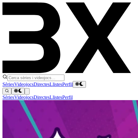
Sèries
Videojocs
Directes
Llistes
Perfil
Sèries
Videojocs
Directes
Llistes
Perfil