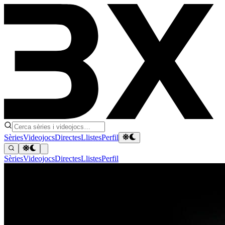
Sèries
Videojocs
Directes
Llistes
Perfil
Sèries
Videojocs
Directes
Llistes
Perfil