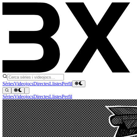
Sèries
Videojocs
Directes
Llistes
Perfil
Sèries
Videojocs
Directes
Llistes
Perfil