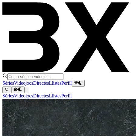
Sèries
Videojocs
Directes
Llistes
Perfil
Sèries
Videojocs
Directes
Llistes
Perfil