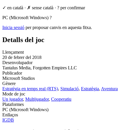
✓ en català
·
✗ sense català
·
? per confirmar
PC (Microsoft Windows)
?
Inicia sessió
per proposar canvis en aquesta fitxa.
Detalls del joc
Llençament
20 de febrer del 2018
Desenvolupador
Tantalus Media, Forgotten Empires LLC
Publicador
Microsoft Studios
Gènere
Estratègia en temps real (RTS)
,
Simulació
,
Estratègia
,
Aventura
Mode de joc
Un jugador
,
Multijugador
,
Cooperatiu
Plataformes
PC (Microsoft Windows)
Enllaços
IGDB