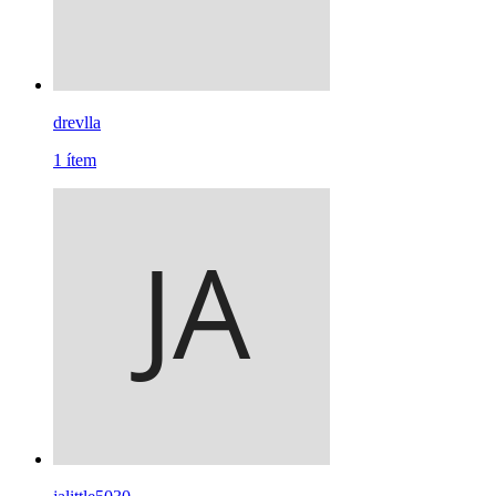
drevlla
1
ítem