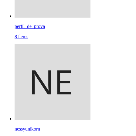
perfil_de_prova
8
ítems
nessyunikorn