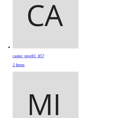
castor_nivell1_857
2
ítems