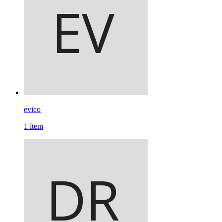
evico
1
ítem