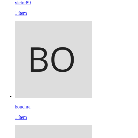
victor89
1
ítem
bouchra
1
ítem