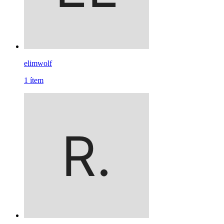
elimwolf
1
ítem