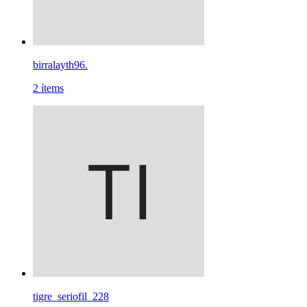
birralayth96.
2
ítems
tigre_seriofil_228