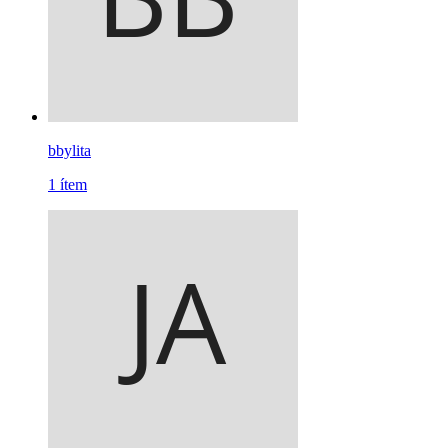
bbylita
1
ítem