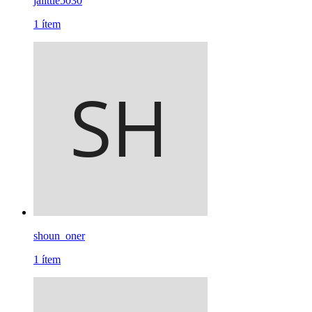
jalittle5030
1
ítem
shoun_oner
1
ítem