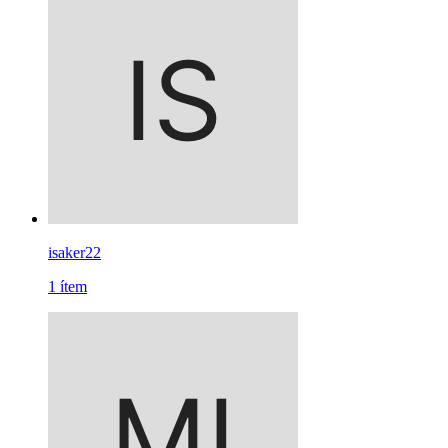
isaker22
1
ítem