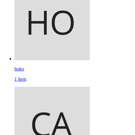
hoko
1
ítem