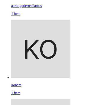
aarongutierrezllamas
1
ítem
kohara
1
ítem