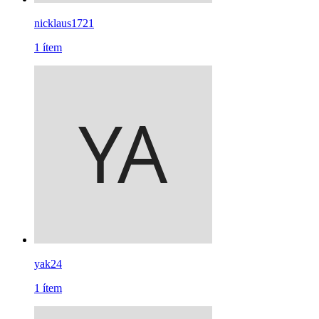
nicklaus1721
1
ítem
yak24
1
ítem