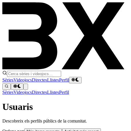
Sèries
Videojocs
Directes
Llistes
Perfil
Sèries
Videojocs
Directes
Llistes
Perfil
Usuaris
Descobreix els perfils públics de la comunitat.