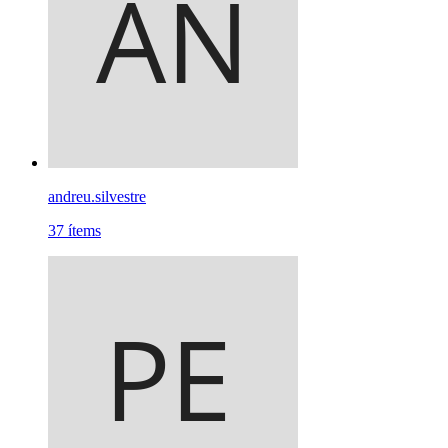
andreu.silvestre
37
ítems