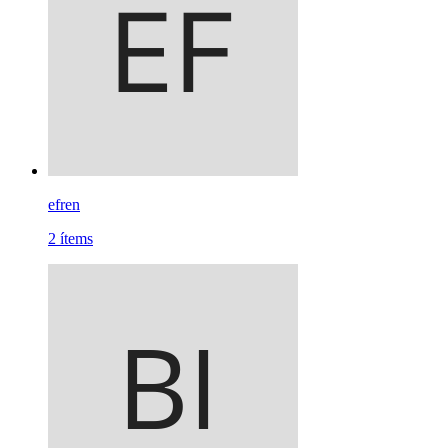
efren
2
ítems