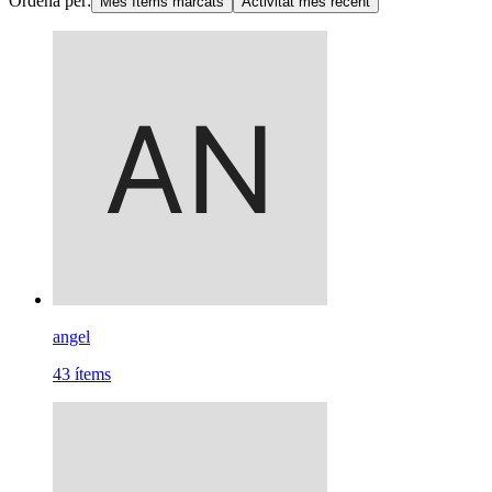
Ordena per:
Més ítems marcats
Activitat més recent
angel
43
ítems