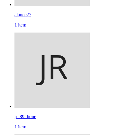
atance27
1
ítem
jr_89_lione
1
ítem