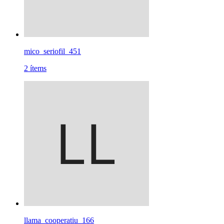
mico_seriofil_451
2
ítems
llama_cooperatiu_166