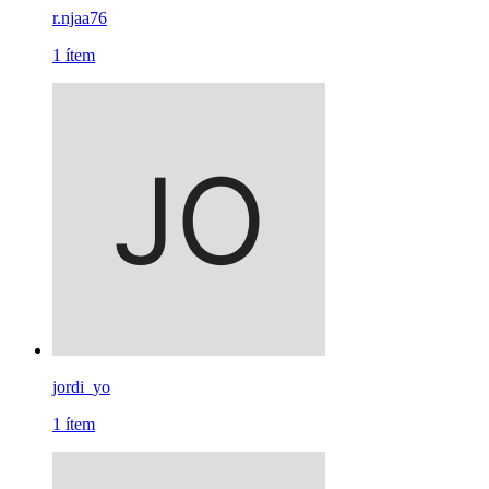
r.njaa76
1
ítem
jordi_yo
1
ítem