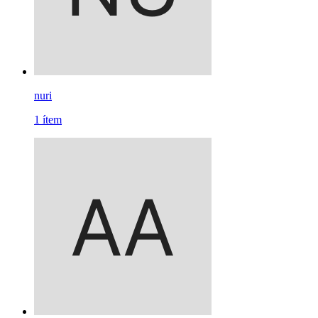
nuri
1
ítem