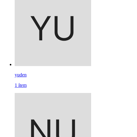
yuden
1
ítem