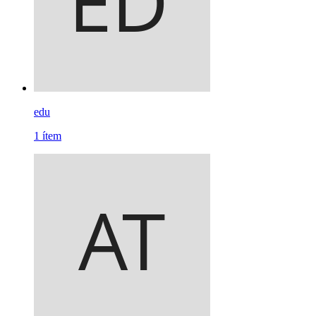
edu
1
ítem