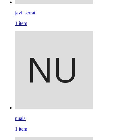
javi_serrat
1
ítem
nuala
1
ítem