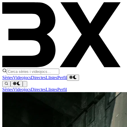
Sèries
Videojocs
Directes
Llistes
Perfil
Sèries
Videojocs
Directes
Llistes
Perfil