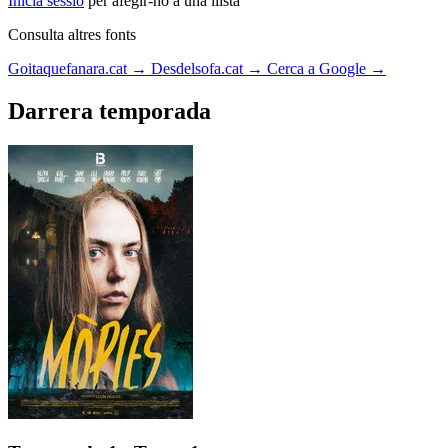
Inicia sessió
per afegir-ho a una llista
Consulta altres fonts
Goitaquefanara.cat
→
Desdelsofa.cat
→
Cerca a Google
→
Darrera temporada