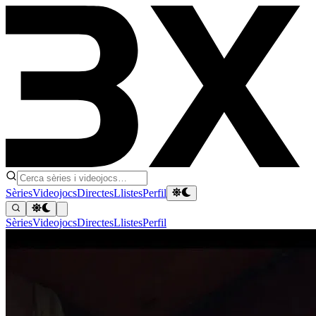
Sèries
Videojocs
Directes
Llistes
Perfil
Sèries
Videojocs
Directes
Llistes
Perfil