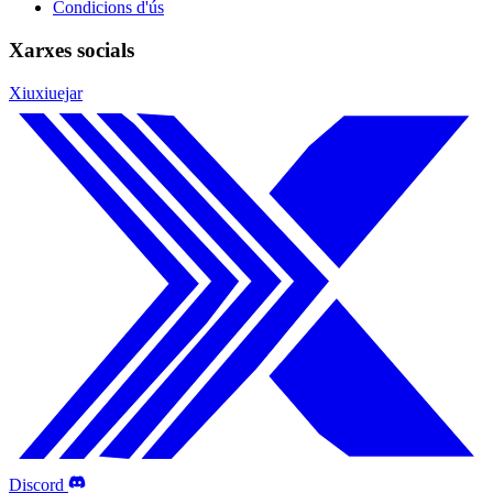
Condicions d'ús
Xarxes socials
Xiuxiuejar
Discord