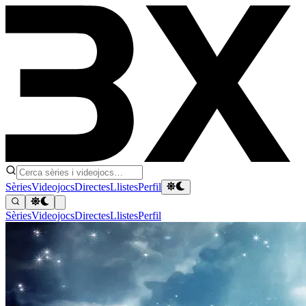
Sèries
Videojocs
Directes
Llistes
Perfil
Sèries
Videojocs
Directes
Llistes
Perfil