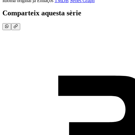
Idioma original
ja
Enllaços
TMDB
Series Graph
Comparteix aquesta sèrie