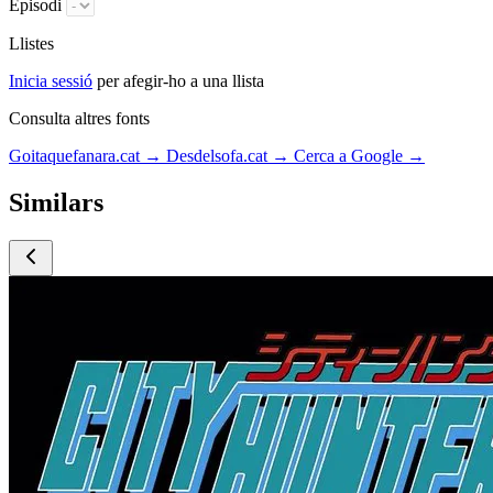
Episodi
Llistes
Inicia sessió
per afegir-ho a una llista
Consulta altres fonts
Goitaquefanara.cat
→
Desdelsofa.cat
→
Cerca a Google
→
Similars