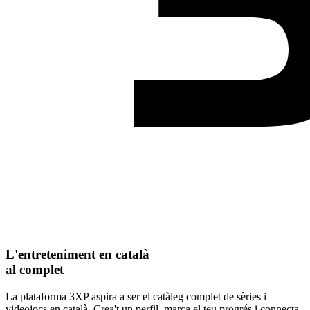
L'entreteniment en català
al complet
La plataforma 3XP aspira a ser el catàleg complet de sèries i
videojocs en català. Crea't un perfil, marca el teu progrés i connecta