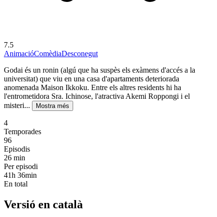
7.5
Animació
Comèdia
Desconegut
Godai és un ronin (algú que ha suspès els exàmens d'accés a la
universitat) que viu en una casa d'apartaments deteriorada
anomenada Maison Ikkoku. Entre els altres residents hi ha
l'entrometidora Sra. Ichinose, l'atractiva Akemi Roppongi i el
misteri...
Mostra més
4
Temporades
96
Episodis
26
min
Per episodi
41h 36min
En total
Versió en català