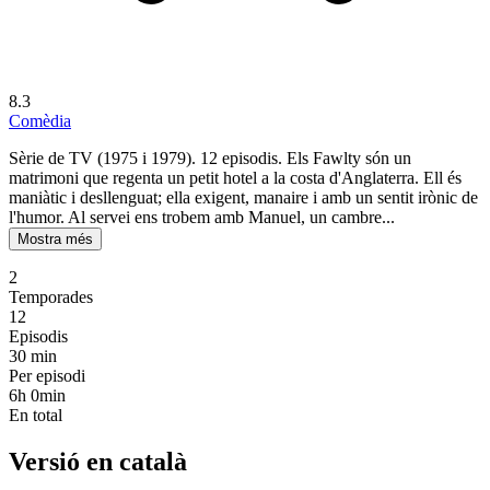
8.3
Comèdia
Sèrie de TV (1975 i 1979). 12 episodis. Els Fawlty són un
matrimoni que regenta un petit hotel a la costa d'Anglaterra. Ell és
maniàtic i desllenguat; ella exigent, manaire i amb un sentit irònic de
l'humor. Al servei ens trobem amb Manuel, un cambre...
Mostra més
2
Temporades
12
Episodis
30
min
Per episodi
6h 0min
En total
Versió en català