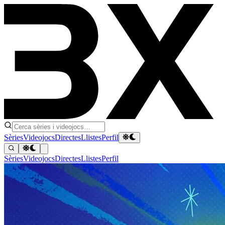
Sèries
Videojocs
Directes
Llistes
Perfil
Sèries
Videojocs
Directes
Llistes
Perfil