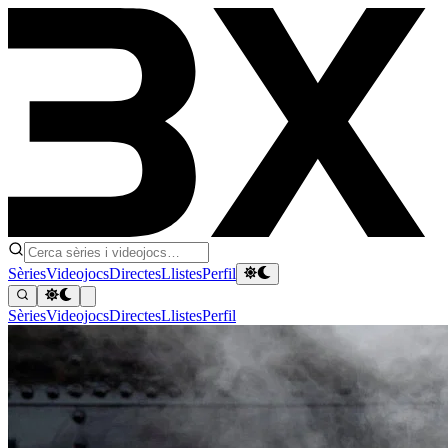
Sèries
Videojocs
Directes
Llistes
Perfil
Sèries
Videojocs
Directes
Llistes
Perfil