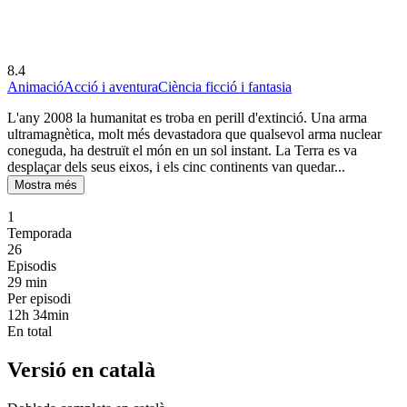
8.4
Animació
Acció i aventura
Ciència ficció i fantasia
L'any 2008 la humanitat es troba en perill d'extinció. Una arma
ultramagnètica, molt més devastadora que qualsevol arma nuclear
coneguda, ha destruït el món en un sol instant. La Terra es va
desplaçar dels seus eixos, i els cinc continents van quedar...
Mostra més
1
Temporada
26
Episodis
29
min
Per episodi
12h 34min
En total
Versió en català