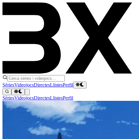
Sèries
Videojocs
Directes
Llistes
Perfil
Sèries
Videojocs
Directes
Llistes
Perfil