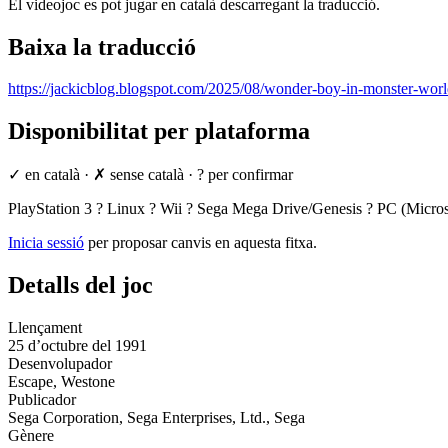
El videojoc es pot jugar en català descarregant la traducció.
Baixa la traducció
https://jackicblog.blogspot.com/2025/08/wonder-boy-in-monster-worl
Disponibilitat per plataforma
✓ en català
·
✗ sense català
·
? per confirmar
PlayStation 3
?
Linux
?
Wii
?
Sega Mega Drive/Genesis
?
PC (Micro
Inicia sessió
per proposar canvis en aquesta fitxa.
Detalls del joc
Llençament
25 d’octubre del 1991
Desenvolupador
Escape, Westone
Publicador
Sega Corporation, Sega Enterprises, Ltd., Sega
Gènere