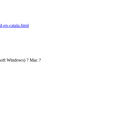
d-en-catala.html
soft Windows)
?
Mac
?