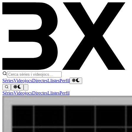
Sèries
Videojocs
Directes
Llistes
Perfil
Sèries
Videojocs
Directes
Llistes
Perfil