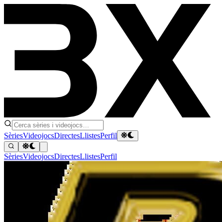
Sèries
Videojocs
Directes
Llistes
Perfil
Sèries
Videojocs
Directes
Llistes
Perfil