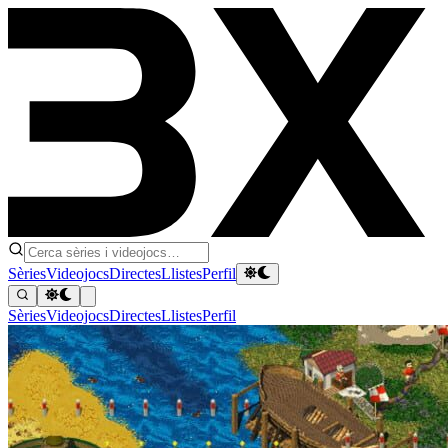
Sèries
Videojocs
Directes
Llistes
Perfil
Sèries
Videojocs
Directes
Llistes
Perfil