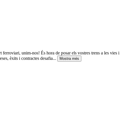
rt ferroviari, unim-nos! És hora de posar els vostres trens a les vies i
es, èxits i contractes desafia...
Mostra més