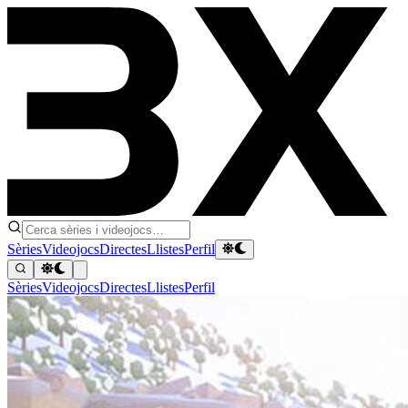
Sèries
Videojocs
Directes
Llistes
Perfil
Sèries
Videojocs
Directes
Llistes
Perfil