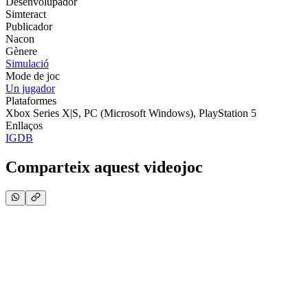
Desenvolupador
Simteract
Publicador
Nacon
Gènere
Simulació
Mode de joc
Un jugador
Plataformes
Xbox Series X|S, PC (Microsoft Windows), PlayStation 5
Enllaços
IGDB
Comparteix aquest videojoc