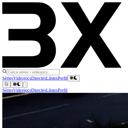
Sèries
Videojocs
Directes
Llistes
Perfil
Sèries
Videojocs
Directes
Llistes
Perfil