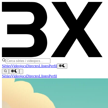
Sèries
Videojocs
Directes
Llistes
Perfil
Sèries
Videojocs
Directes
Llistes
Perfil