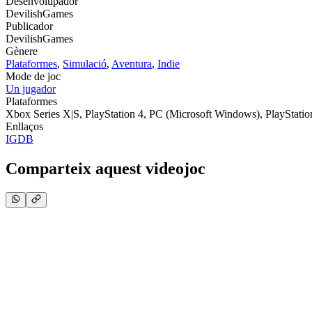
Desenvolupador
DevilishGames
Publicador
DevilishGames
Gènere
Plataformes
,
Simulació
,
Aventura
,
Indie
Mode de joc
Un jugador
Plataformes
Xbox Series X|S, PlayStation 4, PC (Microsoft Windows), PlayStati
Enllaços
IGDB
Comparteix aquest videojoc