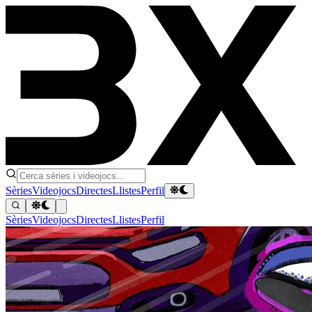
Sèries
Videojocs
Directes
Llistes
Perfil
Sèries
Videojocs
Directes
Llistes
Perfil