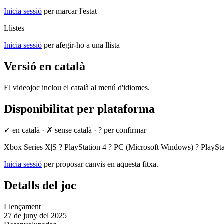
Inicia sessió
per marcar l'estat
Llistes
Inicia sessió
per afegir-ho a una llista
Versió en català
El videojoc inclou el català al menú d'idiomes.
Disponibilitat per plataforma
✓ en català
·
✗ sense català
·
? per confirmar
Xbox Series X|S
?
PlayStation 4
?
PC (Microsoft Windows)
?
PlaySta
Inicia sessió
per proposar canvis en aquesta fitxa.
Detalls del joc
Llençament
27 de juny del 2025